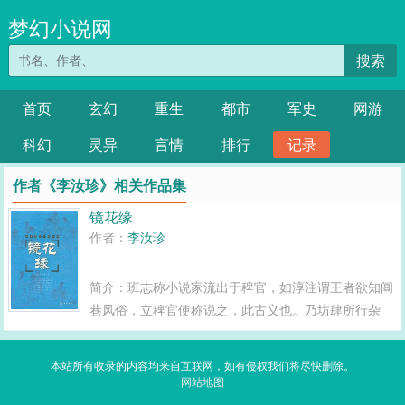
梦幻小说网
搜索
首页
玄幻
重生
都市
军史
网游
科幻
灵异
言情
排行
记录
作者《李汝珍》相关作品集
镜花缘
作者：
李汝珍
简介：班志称小说家流出于稗官，如淳注谓王者欲知阊
巷风俗，立稗官使称说之，此古义也。乃坊肆所行杂
书，妄题为第几才子，其所描写，不过浑敦穷奇面目。
即或阐扬盛节，点缀闲情，又类土饭尘羹，味同嚼蜡，
本站所有收录的内容均来自互联网，如有侵权我们将尽快删除。
余尝目为不才子，似非过论。昔王临川答曾南丰书，
网站地图
谓...