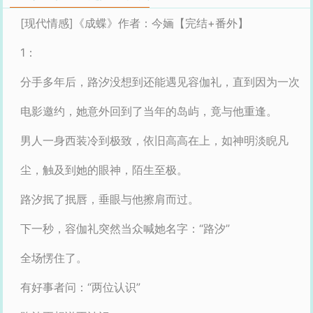
[现代情感]《成蝶》作者：今婳【完结+番外】
1：
分手多年后，路汐没想到还能遇见容伽礼，直到因为一次
电影邀约，她意外回到了当年的岛屿，竟与他重逢。
男人一身西装冷到极致，依旧高高在上，如神明淡睨凡
尘，触及到她的眼神，陌生至极。
路汐抿了抿唇，垂眼与他擦肩而过。
下一秒，容伽礼突然当众喊她名字：“路汐”
全场愣住了。
有好事者问：“两位认识”