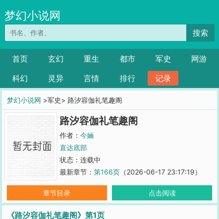
梦幻小说网
搜索
首页
玄幻
重生
都市
军史
网游
科幻
灵异
言情
排行
记录
梦幻小说网
>军史> 路汐容伽礼笔趣阁
路汐容伽礼笔趣阁
作者：
今婳
直达底部
状态：连载中
最新章节：
第166页
（2026-06-17 23:17:19）
章节目录
点击阅读
《路汐容伽礼笔趣阁》第1页