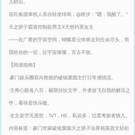
几秒后。
容氏集团掌权人亲自转发绯闻，@路汐：“嗯，我醋了。”
天之骄子霸道控制欲男主X天然钓系女主
——在广袤的宇宙空间，蝴蝶星云终将走到生命尽头，而
我给你的一切，比宇宙璀璨，亘古不散。
【阅读指南】
·豪门娱乐圈双向救赎的破镜重圆主打日常感情流。
·主角心眼各八百，极限拉扯文学，作者放飞自我的解压之
作，看得是快乐嗷。
·全文架空无原型，1V1，HE，私设多，过度考据者慎入。
内容标签：豪门世家破镜重圆天之骄子业界精英甜文轻松