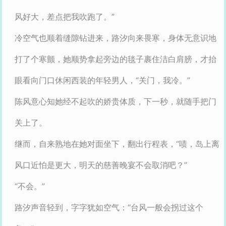
风好大，差点把我吹跑了。”
冷空气也顺着缝隙钻进来，路汐向来畏寒，身体无意识地
打了个寒颤，她顺势拿起旁边的毯子裹住洁白肩膀，才抬
眼看向门口休闲西装的年轻男人，“关门，我冷。”
陈风意心知她经不起吹的娇贵体质，下一秒，就随手把门
关上了。
继而，自来熟地在她对面坐下，翻出行程表，“啧，岛上离
风口近怕是更大，明天的慈善晚宴不会取消吧？”
“不会。”
路汐声音轻到，字字犹如空气：“台风一般会拐过这个