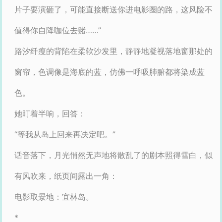
片子要演砸了，可能直接断送你进电影圈的路，这风险不
值得你自降咖位去赌……”
路汐纤瘦的背陷在柔软沙发里，静静地凝视落地窗那处的
窗帘，色调像是海底的蓝，仿佛一呼吸肺腑都将染成蓝
色。
她盯着半响，回答：
“等我从岛上回来再决定吧。”
话音落下，月光悄然无声地将散乱了的剧本照得雪白，似
有风吹来，纸页间露出一角：
电影取景地：宜林岛。
*