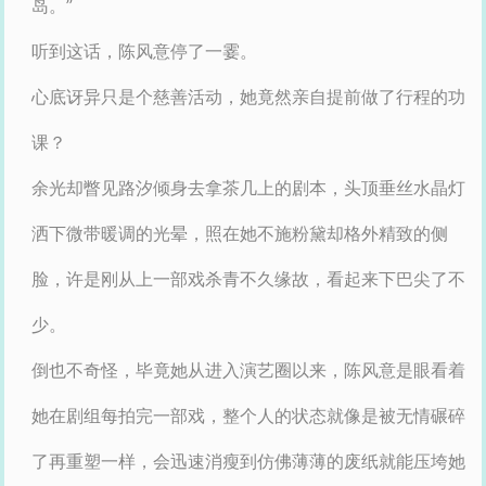
岛。”
听到这话，陈风意停了一霎。
心底讶异只是个慈善活动，她竟然亲自提前做了行程的功
课？
余光却瞥见路汐倾身去拿茶几上的剧本，头顶垂丝水晶灯
洒下微带暖调的光晕，照在她不施粉黛却格外精致的侧
脸，许是刚从上一部戏杀青不久缘故，看起来下巴尖了不
少。
倒也不奇怪，毕竟她从进入演艺圈以来，陈风意是眼看着
她在剧组每拍完一部戏，整个人的状态就像是被无情碾碎
了再重塑一样，会迅速消瘦到仿佛薄薄的废纸就能压垮她