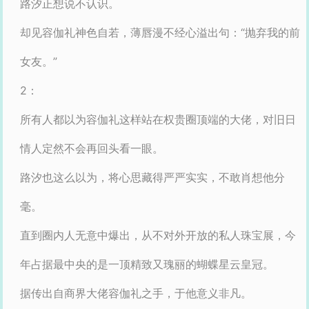
路汐正想说不认识。
却见容伽礼神色自若，薄唇漫不经心溢出句：“抛弃我的前
女友。”
2：
所有人都以为容伽礼这样站在权贵圈顶端的大佬，对旧日
情人定然不会再回头看一眼。
路汐也这么以为，将心思藏得严严实实，不敢肖想他分
毫。
直到圈内人无意中爆出，从不对外开放的私人珠宝展，今
年占据最中央的是一顶精致又瑰丽的蝴蝶星云皇冠。
据传出自商界大佬容伽礼之手，于他意义非凡。