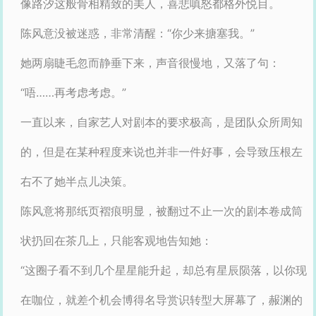
像路汐这般骨相精致的美人，喜悲嗔怒都格外悦目。
陈风意没被迷惑，非常清醒：“你少来搪塞我。”
她两扇睫毛忽而静垂下来，声音很慢地，又落了句：
“唔……再考虑考虑。”
一直以来，自家艺人对剧本的要求极高，是团队众所周知
的，但是在某种程度来说也并非一件好事，会导致压根左
右不了她半点儿决策。
陈风意将那纸页褶痕明显，被翻过不止一次的剧本卷成筒
状扔回在茶几上，只能客观地告知她：
“这圈子看不到几个星星能升起，却总有星辰陨落，以你现
在咖位，就差个机会博得名导赏识转型大屏幕了，赧渊的