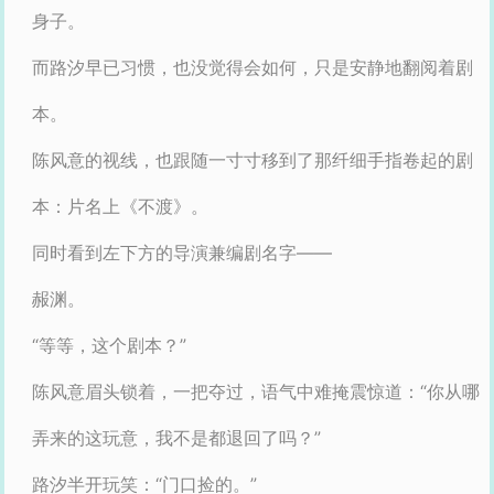
身子。
而路汐早已习惯，也没觉得会如何，只是安静地翻阅着剧
本。
陈风意的视线，也跟随一寸寸移到了那纤细手指卷起的剧
本：片名上《不渡》。
同时看到左下方的导演兼编剧名字——
赧渊。
“等等，这个剧本？”
陈风意眉头锁着，一把夺过，语气中难掩震惊道：“你从哪
弄来的这玩意，我不是都退回了吗？”
路汐半开玩笑：“门口捡的。”