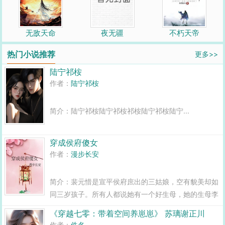
无敌天命
夜无疆
不朽天帝
热门小说推荐
更多>>
陆宁祁桉
作者：
陆宁祁桉
简介：陆宁祁桉陆宁祁桉祁桉陆宁祁桉陆宁...
穿成侯府傻女
作者：
漫步长安
简介：裴元惜是宣平侯府庶出的三姑娘，空有貌美却如
同三岁孩子。所有人都说她有一个好生母，她的生母李
姨娘一生都在为她谋划。为了她，李姨娘天天不落地去
《穿越七零：带着空间养崽崽》 苏璃谢正川
侍候宣平侯夫人，堪比一个婆子。为了她，李姨娘整日
作者：
佚名