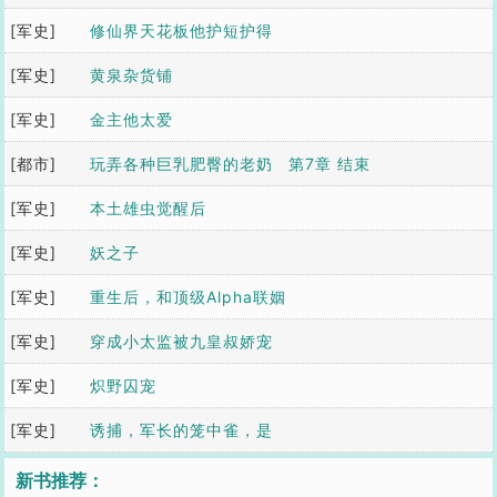
[军史]
修仙界天花板他护短护得
[军史]
天下皆知
黄泉杂货铺
[军史]
金主他太爱
[都市]
玩弄各种巨乳肥臀的老奶
第7章 结束
[军史]
奶系列
本土雄虫觉醒后
[军史]
妖之子
[军史]
重生后，和顶级Alpha联姻
[军史]
了
穿成小太监被九皇叔娇宠
[军史]
了
炽野囚宠
[军史]
诱捕，军长的笼中雀，是
朵食人花
新书推荐：