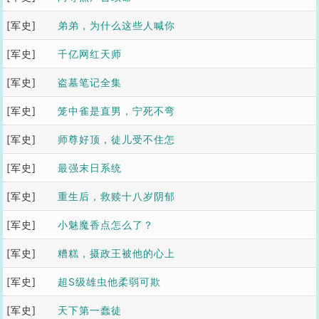
[军史]
弟弟，为什么这些人喊你
[军史]
贵妃？
千亿网红天师
[军史]
盗墓笔记全集
[军史]
笼中雀是直男，宁死不弯
[军史]
他选死
师尊好顶，徒儿受不住怎
[军史]
么办？
最强末日系统
[军史]
重生后，救赎十八岁阴郁
[军史]
偏执的他
小魅魔香点怎么了？
[军史]
糟糕，摄政王被他的心上
[军史]
人反撩了
超S级雄虫他柔弱可欺
[军史]
天下第一蠢徒