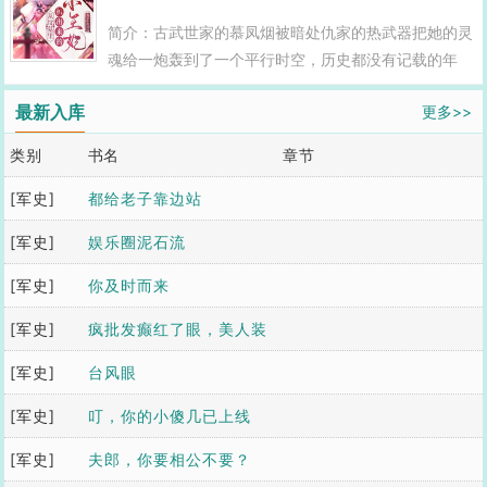
富起来，音乐厅，电影院，游乐场也纷纷建立起来，终
简介：古武世家的慕凤烟被暗处仇家的热武器把她的灵
于，沐浅浅看着同前末世时代一样繁华的庇护所，满意
魂给一炮轰到了一个平行时空，历史都没有记载的年
的舒了口气。既然大家的生活已经恢复得差不多了，接
代。医毒双绝的她怎么也没想到，她明明已经把仇家一
下来就该找那些罪魁祸首算账了！...
最新入库
更多>>
个个的都送上西天了，无聊的在家里脚指头都快抠出三
亩地了，怎么就被哪个犄角旮旯里冒出来的仇家一炮就
类别
书名
章节
把自己一命呜呼了呢。她真是相当的郁
闷。。。。。。。某冰山王爷那些传言都有误，本王
[军史]
都给老子靠边站
的...
[军史]
娱乐圈泥石流
[军史]
你及时而来
[军史]
疯批发癫红了眼，美人装
[军史]
乖要跑路
台风眼
[军史]
叮，你的小傻几已上线
[军史]
夫郎，你要相公不要？