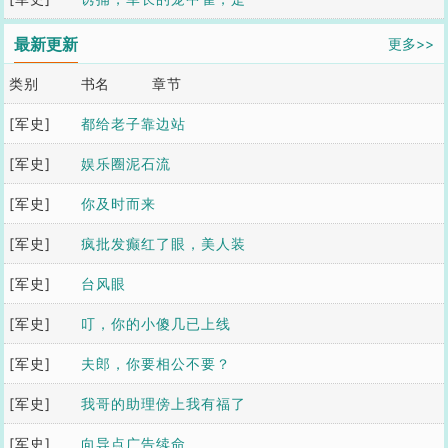
朵食人花
最新更新
更多>>
类别
书名
章节
[军史]
都给老子靠边站
[军史]
娱乐圈泥石流
[军史]
你及时而来
[军史]
疯批发癫红了眼，美人装
[军史]
乖要跑路
台风眼
[军史]
叮，你的小傻几已上线
[军史]
夫郎，你要相公不要？
[军史]
我哥的助理傍上我有福了
[军史]
向导点广告续命