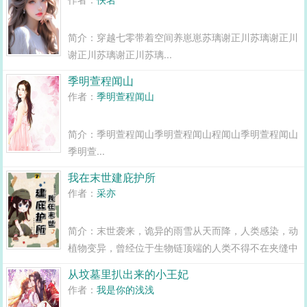
蓬头垢面脂粉不...
简介：穿越七零带着空间养崽崽苏璃谢正川苏璃谢正川
谢正川苏璃谢正川苏璃...
季明萱程闻山
作者：
季明萱程闻山
简介：季明萱程闻山季明萱程闻山程闻山季明萱程闻山
季明萱...
我在末世建庇护所
作者：
采亦
简介：末世袭来，诡异的雨雪从天而降，人类感染，动
植物变异，曾经位于生物链顶端的人类不得不在夹缝中
生存。为了一家人过得舒服一些，沐浅浅努力挖人才，
从坟墓里扒出来的小王妃
囤物资，搞建设，不知不觉，末世时代最安全的庇护所
作者：
我是你的浅浅
诞生。仅仅满足物质生活是不够的，精神世界也必须丰