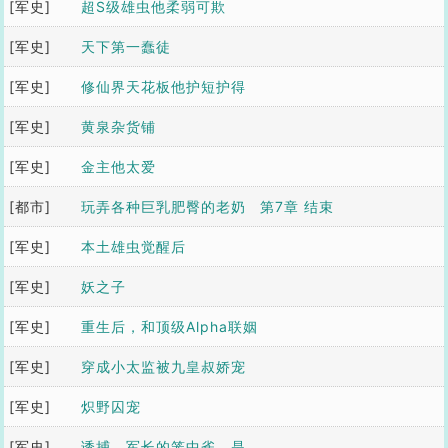
[军史]
人反撩了
超S级雄虫他柔弱可欺
[军史]
天下第一蠢徒
[军史]
修仙界天花板他护短护得
[军史]
天下皆知
黄泉杂货铺
[军史]
金主他太爱
[都市]
玩弄各种巨乳肥臀的老奶
第7章 结束
[军史]
奶系列
本土雄虫觉醒后
[军史]
妖之子
[军史]
重生后，和顶级Alpha联姻
[军史]
了
穿成小太监被九皇叔娇宠
[军史]
了
炽野囚宠
[军史]
诱捕，军长的笼中雀，是