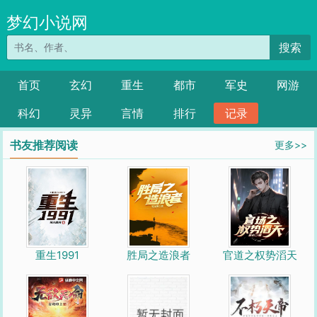
梦幻小说网
搜索
首页
玄幻
重生
都市
军史
网游
科幻
灵异
言情
排行
记录
书友推荐阅读
更多>>
重生1991
胜局之造浪者
官道之权势滔天