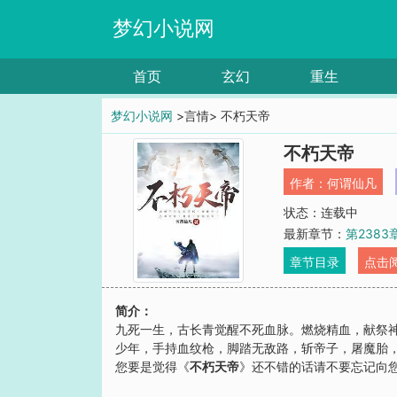
梦幻小说网
首页
玄幻
重生
梦幻小说网
>言情> 不朽天帝
不朽天帝
作者：
何谓仙凡
状态：连载中
最新章节：
第238
章节目录
点击
简介：
九死一生，古长青觉醒不死血脉。燃烧精血，献祭
少年，手持血纹枪，脚踏无敌路，斩帝子，屠魔胎，
您要是觉得《
不朽天帝
》还不错的话请不要忘记向