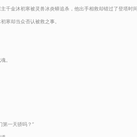
宗主千金沐初寒被灵兽冰炎蟒追杀，他出手相救却错过了登塔时
沐初寒却当众否认被救之事。
武魂。
门第一天骄吗？”