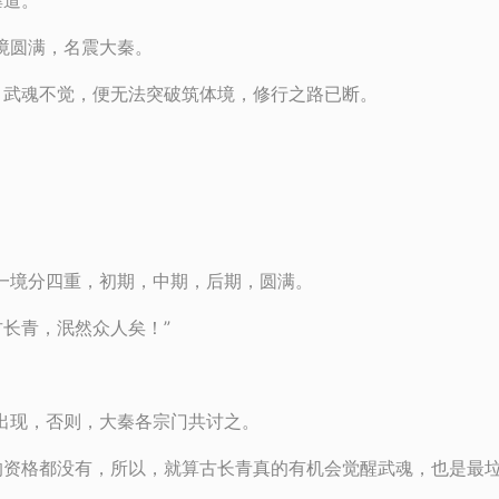
谑道。
境圆满，名震大秦。
，武魂不觉，便无法突破筑体境，修行之路已断。
一境分四重，初期，中期，后期，圆满。
长青，泯然众人矣！”
出现，否则，大秦各宗门共讨之。
资格都没有，所以，就算古长青真的有机会觉醒武魂，也是最垃