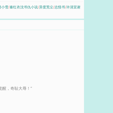
楼小雪
/
秦红衣沈书仇小说
/
异度荒尘
/
志怪书
/
许清宜谢
觉醒，奇耻大辱！”