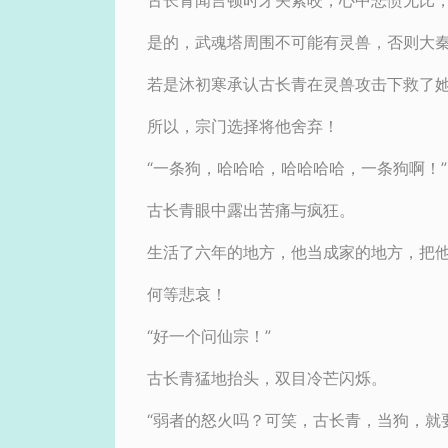
古长青闻言顿时牙关紧咬，心中悲愤无比
是的，武魂塔周围不可能有灵兽，否则大
若是沐初寒承认古长青在灵兽攻击下救了
所以，宗门选择将他舍弃！
“一条狗，哈哈哈，哈哈哈哈，一条狗啊！”
古长青眼中露出苦痛与疯狂。
生活了六年的地方，他当成家的地方，把
何等悲哀！
“好一个问仙宗！”
古长青猛地抬头，双目冷芒闪烁。
“弱者的怒火吗？可笑，古长青，当狗，就