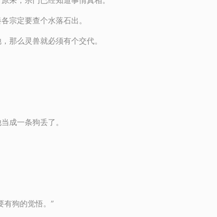
，原来，宗门已经知道事情真相。
秦各宗定要查个水落石出。
她，那么灵兽就必须有个交代。
他当成一条狗丢了。
要有狗的觉悟。”