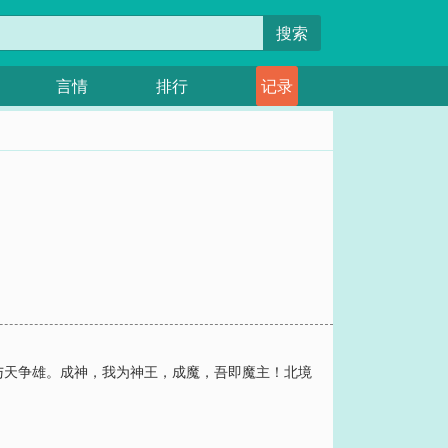
搜索
言情
排行
记录
与天争雄。成神，我为神王，成魔，吾即魔主！北境