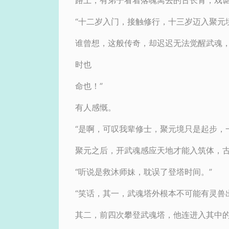
路上，有弟子看着落魄离去的古长青，戏
“十二岁入门，接触修行，十三岁迈入聚元
谁曾想，这般传奇，却迟迟无法觉醒武魂
时也
命也！”
有人感慨。
“是啊，可叹我辈修士，聚元境只是起步，
聚元之后，开武魂感应天地才能入筑体，古
“听说是救沐师妹，耽误了登塔时间。”
“笑话，其一，武魂塔外根本不可能有灵兽
其二，前四次攀登武魂塔，他连进入其中的