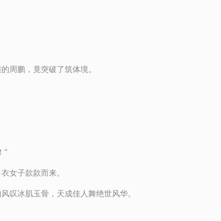
横的周鹏，竟突破了筑体境。
”
白衣女子款款而来。
如风叹冰肌玉骨，天成佳人舞绝世风华。