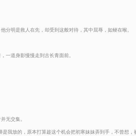
，他分明是救人在先，却受到这般对待，其中屈辱，如鲠在喉。
着，一道身影慢慢走到古长青面前。
青并无交集。
蟒是我放的，原本打算趁这个机会把初寒妹妹弄到手，不曾想，