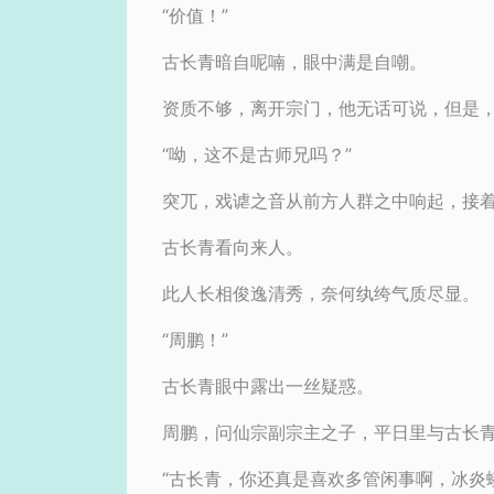
“价值！”
古长青暗自呢喃，眼中满是自嘲。
资质不够，离开宗门，他无话可说，但是
“呦，这不是古师兄吗？”
突兀，戏谑之音从前方人群之中响起，接
古长青看向来人。
此人长相俊逸清秀，奈何纨绔气质尽显。
“周鹏！”
古长青眼中露出一丝疑惑。
周鹏，问仙宗副宗主之子，平日里与古长
“古长青，你还真是喜欢多管闲事啊，冰炎