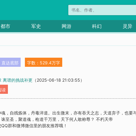
都市
军史
网游
科幻
灵异
直达底部
字数：529.4万字
3章 离谱的挑战补更
（2025-06-18 21:03:55）
阅读
神魂，自残炼体，丹毒淬道。出生微末，亦有吞天之志，天道弃子，也要
诛至圣，聚道魂，枪道千万里，天下何人敢称尊？ 不朽天帝
您QQ群和微博微信里的朋友推荐哦！