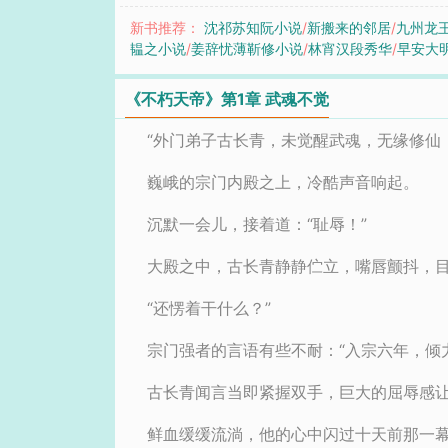
新书推荐：
沈祁苏知阮小说
/
新搬来的邻居
/
九州龙
韫之小说
/
姜辞忧薄靳修小说
/
林宵汉段秀华
/
早安大
《不朽天帝》第1章 武魂不觉
“外门弟子古长青，未觉醒武魂，无缘修仙
巍峨的宗门内殿之上，冷酷声音响起。
沉默一会儿，接着道：“耻辱！”
大殿之中，古长青静静伫立，嘴唇颤抖，
“还愣着干什么？”
宗门强者的言语有些不耐：“入宗六年，倾
古长青闻言当即紧握双手，巨大的屈辱感
鲜血缓缓流淌，他的心中闪过十天前那一