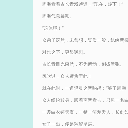
周鹏看着古长青戏谑道，“现在，跪下！”
周鹏气息暴涨。
“筑体境！”
众弟子讶然，未曾想，资质一般，纨绔蛮
对比之下，更显讽刺。
古长青目光森然，不为所动，剑拔弩张。
风吹过，众人聚焦于此！
就在此时，一道轻灵之音响起：“够了周鹏！
众人纷纷转身，顺着声音看去，只见一名
一袭白衣铸天资，一颦一笑梦天人，长剑
女子一出，便是璀璨星辰。