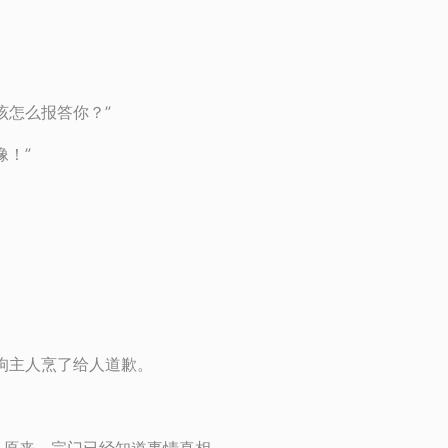
该怎么报答你？”
像！”
狗主人烹了给人道歉。