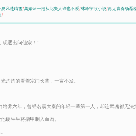
王夏凡楚晴雪
/
离婚证一甩从此夫人谁也不爱
/
林峰宁欣小说
/
再见青春杨磊
明
/
，现逐出问仙宗！”
目光灼灼的看着宗门长辈，一言不发。
力培养六年，曾经名震大秦的年轻一辈第一人，却连武魂都无法
让他硬生生将指甲刺入血肉。
幕。