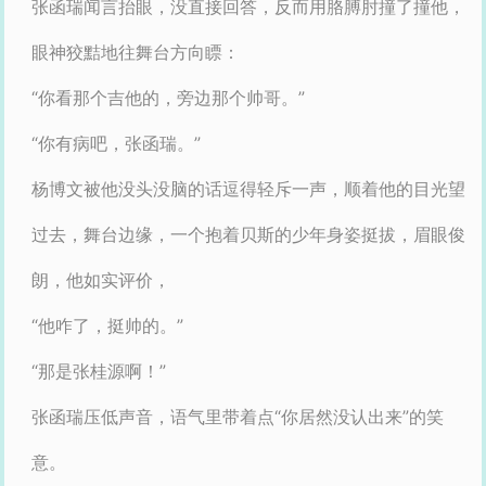
张函瑞闻言抬眼，没直接回答，反而用胳膊肘撞了撞他，
眼神狡黠地往舞台方向瞟：
“你看那个吉他的，旁边那个帅哥。”
“你有病吧，张函瑞。”
杨博文被他没头没脑的话逗得轻斥一声，顺着他的目光望
过去，舞台边缘，一个抱着贝斯的少年身姿挺拔，眉眼俊
朗，他如实评价，
“他咋了，挺帅的。”
“那是张桂源啊！”
张函瑞压低声音，语气里带着点“你居然没认出来”的笑
意。