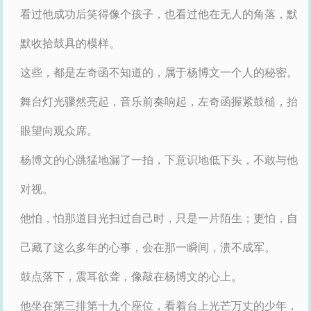
看过他成功后笑得像个孩子，也看过他在无人的角落，默
默收拾鼓具的模样。
这些，都是左奇函不知道的，属于杨博文一个人的秘密。
舞台灯光骤然亮起，音乐前奏响起，左奇函握紧鼓槌，抬
眼望向观众席。
杨博文的心跳猛地漏了一拍，下意识地低下头，不敢与他
对视。
他怕，怕那道目光扫过自己时，只是一片陌生；更怕，自
己藏了这么多年的心事，会在那一瞬间，溃不成军。
鼓点落下，震耳欲聋，像敲在杨博文的心上。
他坐在第三排第十九个座位，看着台上光芒万丈的少年，