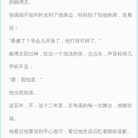
的杨博文。
张函瑞不知何时走到了他身边，轻轻拍了拍他的肩，笑着
说：
“看傻了？等会儿开场了，他打得可帅了。”
杨博文回过神，扯出一个浅淡的笑，点点头，声音轻得几
乎听不见：
“嗯，我知道。”
他当然知道。
这五年，不，这十二年里，左奇函的每一次舞台，他都在
场。
他看过他紧张到手心冒汗，看过他失误后红着眼眶道歉，