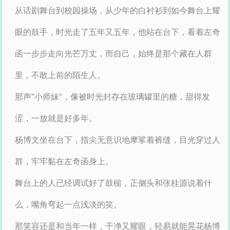
从话剧舞台到校园操场，从少年的白衬衫到如今舞台上耀
眼的鼓手，时光走了五年又五年，他站在台下，看着左奇
函一步步走向光芒万丈，而自己，始终是那个藏在人群
里，不敢上前的陌生人。
那声“小师妹”，像被时光封存在玻璃罐里的糖，甜得发
涩，一放就是好多年。
杨博文坐在台下，指尖无意识地摩挲着裤缝，目光穿过人
群，牢牢黏在左奇函身上。
舞台上的人已经调试好了鼓槌，正侧头和张桂源说着什
么，嘴角弯起一点浅淡的笑。
那笑容还是和当年一样，干净又耀眼，轻易就能晃花杨博