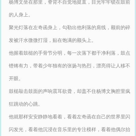
杨博文坐在那里，脊背不自觉地挺直，目光牢牢锁在鼓前
的人身上。
聚光灯落在左奇函身上，勾勒出他利落的肩线，额前的碎
发被汗水微微打湿，贴在饱满的额头上。
他握着鼓槌的手骨节分明，每一次落下都干净利落，鼓点
铿锵有力，带着少年独有的张扬与热烈，漂亮得让人移不
开眼。
鼓槌敲击鼓面的声响震耳欲聋，却盖不住杨博文胸腔里疯
狂跳动的心跳。
他就那样安安静静地看着，看着左奇函在自己的世界里闪
闪发光，看着他沉浸在音乐里的专注模样，看着他偶尔抬