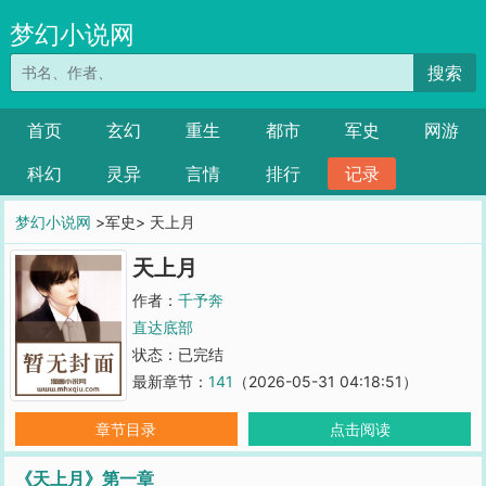
梦幻小说网
搜索
首页
玄幻
重生
都市
军史
网游
科幻
灵异
言情
排行
记录
梦幻小说网
>军史> 天上月
天上月
作者：
千予奔
直达底部
状态：已完结
最新章节：
141
（2026-05-31 04:18:51）
章节目录
点击阅读
《天上月》第一章