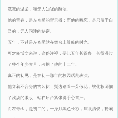
沉寂的温柔，和无人知晓的酸涩。
他的青春，是左奇函的背景板；而他的暗恋，是只属于自
己的，无人问津的秘密。
五年，不过是左奇函站在舞台上敲鼓的时光。
可对杨博文来说，这份注视，要比五年长得多，长得漫过
了整个年少岁月，占据了他的十二年。
真正的初见，是在初一那年的校园话剧表演。
他穿着不合身的古装裙，鬓边别着一朵假花，被化妆师描
了浅淡的眼妆，站在后台紧张得手心冒汗。
而左奇函，是初二的，一身月黑色长衫，眉眼清俊，扮演