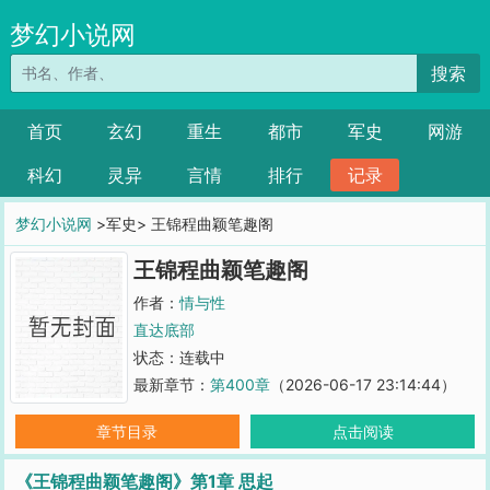
梦幻小说网
搜索
首页
玄幻
重生
都市
军史
网游
科幻
灵异
言情
排行
记录
梦幻小说网
>军史> 王锦程曲颖笔趣阁
王锦程曲颖笔趣阁
作者：
情与性
直达底部
状态：连载中
最新章节：
第400章
（2026-06-17 23:14:44）
章节目录
点击阅读
《王锦程曲颖笔趣阁》第1章 思起