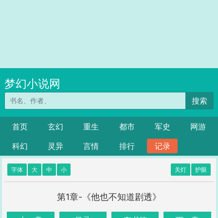
梦幻小说网
搜索
首页
玄幻
重生
都市
军史
网游
科幻
灵异
言情
排行
记录
字体
大
中
小
关灯
护眼
第1章-《他也不知道剧透》