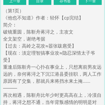
上一章
目录
存书签
下一章
（第1页）
《他也不知道》作者：轻怀【cp完结】
简介︰
破镜重圆，陈靳舟蒋浔之，主攻文
全文架空，谢绝考据
【过去：高岭之花攻≈嚣张跋扈受】
【现在：淡定理智搞事业攻≈隐忍深情太子爷
受】
重逢后陈靳舟一心扑在事业上，只想离前男友远
远的，奈何蒋浔之下沉江港县委挂职，两人工作
原因有了交集，那就兵来将挡水来土掩……
———
再次相遇，陈靳舟比年少时更高高在上，冷漠自
持，蒋浔之想不通，当年背叛感情的明明是对