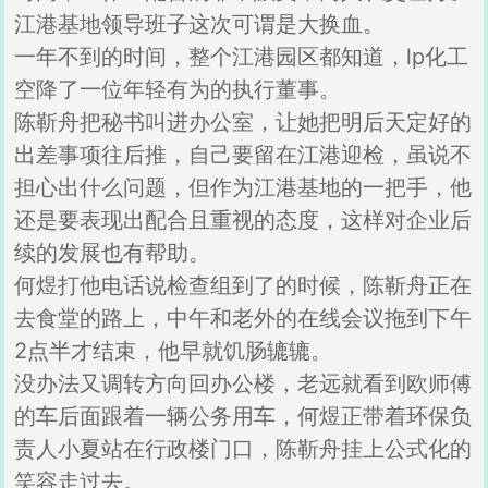
江港基地领导班子这次可谓是大换血。
一年不到的时间，整个江港园区都知道，lp化工
空降了一位年轻有为的执行董事。
陈靳舟把秘书叫进办公室，让她把明后天定好的
出差事项往后推，自己要留在江港迎检，虽说不
担心出什么问题，但作为江港基地的一把手，他
还是要表现出配合且重视的态度，这样对企业后
续的发展也有帮助。
何煜打他电话说检查组到了的时候，陈靳舟正在
去食堂的路上，中午和老外的在线会议拖到下午
2点半才结束，他早就饥肠辘辘。
没办法又调转方向回办公楼，老远就看到欧师傅
的车后面跟着一辆公务用车，何煜正带着环保负
责人小夏站在行政楼门口，陈靳舟挂上公式化的
笑容走过去。