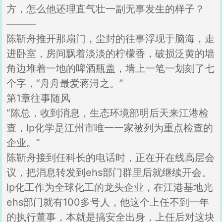
方，怎么他还理直气壮一副无事发生的样子？
———
陈靳舟推开那扇门，尘封的往事浮现于脑海，走
进卧室，房间飘着淡淡的柠檬香，破损泛黄的墙
角边堆着一地的啤酒瓶盖，墙上一笔一划刻了七
个字，“舟舟最爱蒋浔之。”
第1章往事随风
“陈总，收到消息，生态环境部明后天来江港检
查，lp化学是江州市唯一一家被列为重点检查的
企业。”
陈靳舟接到任科长的电话时，正在开在线高层会
议，把消息转发到ehs部门群里后就继续开会。
lp化工作为全球化工的龙头企业，在江港基地光
ehs部门就有100多号人，他这个上任不到一年
的执行董事，本就是搞安全出身，上任后对这块