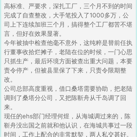
高标准、严要求，深扎工厂，三个月不到的时间
完成了自查整改，大手笔投入了1000多万，公
司上下连续加班三个月，搞得整个工厂都苦不堪
言，但好在效果显著。
今年被抽中检查他毫不意外，这纯粹是替前任执
行董事收拾烂摊子，老陆在位的时候，一门心思
只抓生产，最后环境方面被查出重大问题，本要
责令停产，但被县里保了下来，只责令限期整
改。
公司总部高度重视，借口桑塔需要协助，把老陆
调到了桑塔分公司，又把陈靳舟从千岛调了回
来。
现任的ehs部门经理何煜，从海城调过来的，陈
靳舟没出国之前就和他认识，在海城共事过一段
时间，工作上配合的非常默契，两人私交甚好。