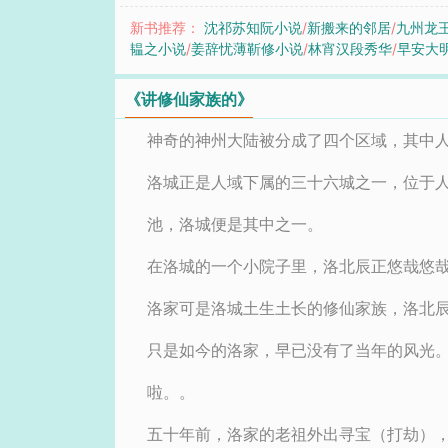
新书推荐：
沈祁苏知阮小说
/
新搬来的邻居
/
九州龙
韫之小说
/
姜辞忧薄靳修小说
/
林宵汉段秀华
/
早安大
《讲修仙家族的》
神奇的神州大陆被分成了四个区域，其中
洛城正是人域下属的三十六城之一，位于
池，洛城便是其中之一。
在洛城的一个小院子里，洛北辰正悠哉悠
洛家可是洛城土生土长的修仙家族，洛北
只是如今的洛家，早已没有了当年的风光
啦。。
五十年前，洛家的老祖外出寻宝（打劫）