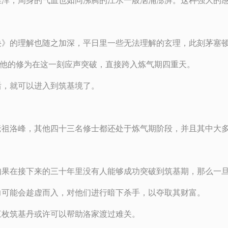
雄浑，周身的气血也如同沸腾的江水一般汹涌澎湃。这种强大的
诀》的理解也随之加深，平日里一些无法理解的玄理，此刻茅塞
，他的修为在这一刻应声突破，直接跨入炼气期四重天。
后，就可以进入到筑基境了。
老祖洛峰，其他四十三名修士都还处于炼气期阶段，并且其中大
如果在接下来的三十年里没有人能够成功突破到筑基期，那么一
力可能会趁虚而入，对他们进行暗下杀手，以夺取其财富。
三枚筑基丹或许可以帮助洛家渡过难关。