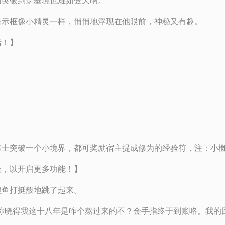
内突破到筑基境也难如登天呐。
提示框像小精灵一样，悄悄地浮现在他眼前，神秘又有趣。
活！】
修士突破一个小境界，都可奖励宿主提成修为的经验符，注：小
族，以开启更多功能！】
鲤鱼打挺般地跳了起来。
你晓得我这十八年是咋个熬过来的不？金手指终于到账咯。我的