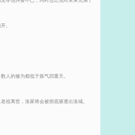
感觉令他兴奋不已，同时也让他对未来充满了
顿开。
多数人的修为都低于炼气四重天。
旦老祖离世，洛家将会被彻底驱逐出洛城。