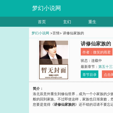
梦幻小说网
首页
玄幻
重生
梦幻小说网
>言情> 讲修仙家族的
讲修仙家族的
作者：
微笑的雨君
状态：连载中
最新章节：
第五十三
章节目录
点击
简介：
洛北辰意外重生到修仙世界，成为一个小家族的少
般的回到家族。不过即使这样，家族也日渐衰败，危
您要是觉得《
讲修仙家族的
》还不错的话请不要忘