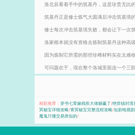
洛北辰看着手中的筑基丹，这是珍贵无比
筑基丹正是修士炼气大圆满后冲击筑基境
修士每次冲击筑基境失败，都会让下一次
洛家根本就没有资格去炼制筑基丹这种高
因为炼制它所需的那些珍稀材料实在太难
可问题在于，现在整个洛城里面连一个三阶
精彩推荐：
穿书七零嫁残疾大佬躺赢了
/
绝世镇封境
冥秘宝详细攻略
/
青冥秘宝完整流程攻略
/
短剧电视
魔鬼只懂交易类似的
/