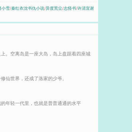
楼小雪
/
秦红衣沈书仇小说
/
异度荒尘
/
志怪书
/
许清宜谢
之上。空离岛是一座大岛，岛上盘踞着四座城
个修仙世界，还成了洛家的少爷。
城的年轻一代里，也就是普普通通的水平