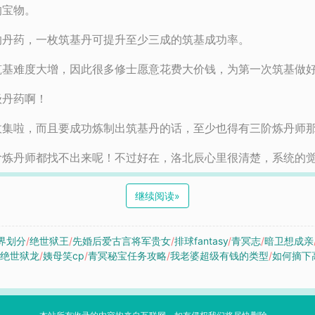
的宝物。
的丹药，一枚筑基丹可提升至少三成的筑基成功率。
筑基难度大增，因此很多修士愿意花费大价钱，为第一次筑基做
级丹药啊！
收集啦，而且要成功炼制出筑基丹的话，至少也得有三阶炼丹师
炼丹师都找不出来呢！不过好在，洛北辰心里很清楚，系统的觉醒
继续阅读
»
界划分
/
绝世狱王
/
先婚后爱古言将军贵女
/
排球fantasy
/
青冥志
/
暗卫想成亲
剧绝世狱龙
/
姨母笑cp
/
青冥秘宝任务攻略
/
我老婆超级有钱的类型
/
如何摘下