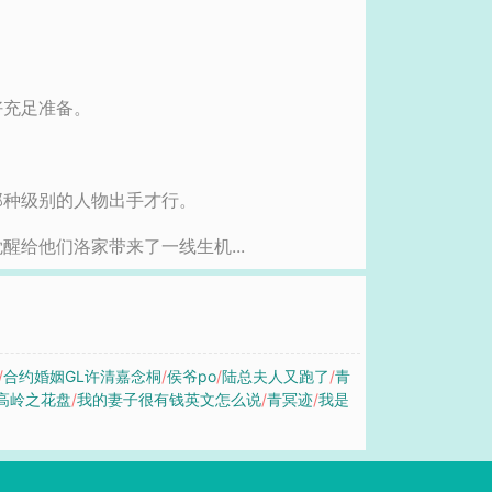
好充足准备。
那种级别的人物出手才行。
给他们洛家带来了一线生机...
/
合约婚姻GL许清嘉念桐
/
侯爷po
/
陆总夫人又跑了
/
青
高岭之花盘
/
我的妻子很有钱英文怎么说
/
青冥迹
/
我是