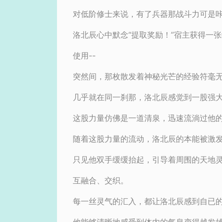
对低阶修士来说，有了兵器那战斗力可是
洛北辰心中默念“提取奖励！”宿主获得一
使用--
突然间，那枚散发着神秘光芒的经验符毫
几乎就在同一刹那，洛北辰感觉到一股强
这股力量仿佛是一道清泉，迅速流淌过他
随着这股力量的流动，洛北辰的本能被激
只见他双手缓缓抬起，引导着周围的天地
互融合、交织。
每一丝灵气的汇入，都让洛北辰感到自已