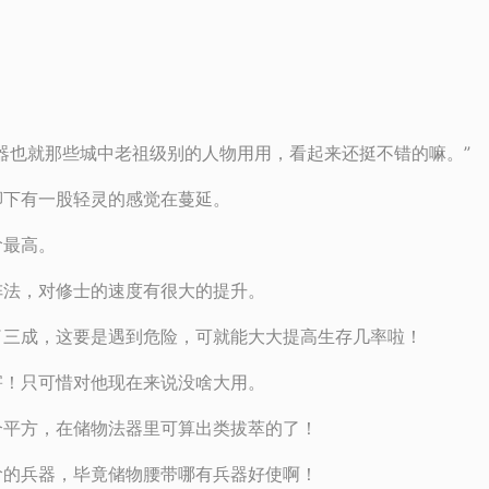
器也就那些城中老祖级别的人物用用，看起来还挺不错的嘛。”
脚下有一股轻灵的感觉在蔓延。
阶最高。
阵法，对修士的速度有很大的提升。
了三成，这要是遇到危险，可就能大大提高生存几率啦！
害！只可惜对他现在来说没啥大用。
个平方，在储物法器里可算出类拔萃的了！
阶的兵器，毕竟储物腰带哪有兵器好使啊！