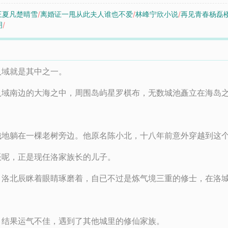
王夏凡楚晴雪
/
离婚证一甩从此夫人谁也不爱
/
林峰宁欣小说
/
再见青春杨磊
明
/
人域就是其中之一。
人域南边的大海之中，周围岛屿星罗棋布，无数城池矗立在海岛
哉地躺在一棵老树旁边。他原名陈小北，十八年前意外穿越到这
辰呢，正是现任洛家族长的儿子。
。洛北辰眯着眼睛琢磨着，自已不过是炼气境三重的修士，在洛
，结果运气不佳，遇到了其他城里的修仙家族。