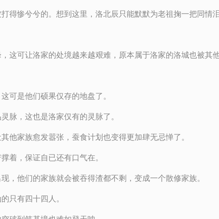
被打得惨兮兮的。想到这里，洛北辰只能默默为老祖掬一把同情
峰，这可让洛家的处境越来越艰难，原本属于洛家的洛城也被其
，这可是他们硕果仅存的地盘了。
品灵脉，这也是洛家仅有的灵脉了。
让其他家族愈发嚣张，蚕食计划也变得更加肆无忌惮了。
苦撑着，保证自已还有口气在。
出现，他们的家族就会被吞得渣都不剩，变成一个散修家族。
仙的只有四十四人。