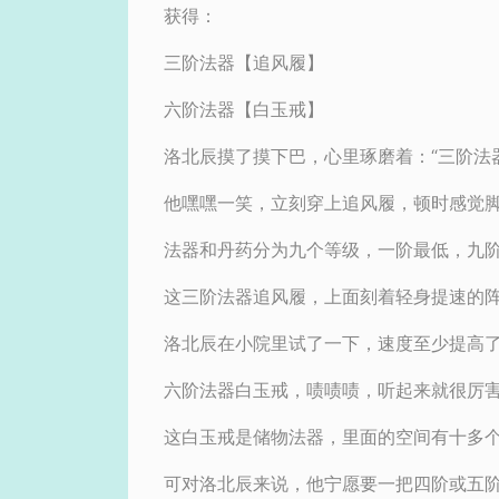
获得：
三阶法器【追风履】
六阶法器【白玉戒】
洛北辰摸了摸下巴，心里琢磨着：“三阶法
他嘿嘿一笑，立刻穿上追风履，顿时感觉
法器和丹药分为九个等级，一阶最低，九
这三阶法器追风履，上面刻着轻身提速的
洛北辰在小院里试了一下，速度至少提高
六阶法器白玉戒，啧啧啧，听起来就很厉
这白玉戒是储物法器，里面的空间有十多
可对洛北辰来说，他宁愿要一把四阶或五