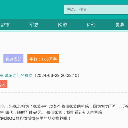
都市
军史
网游
科幻
灵异
直达底部
字数：17.8万字
章 试练之门的难度
（2024-06-29 20:28:10）
阅读
族长，洛家老祖为了家族去打劫某个修仙家族的机缘，因为实力不行，反
机四伏，随时可能破灭。 修仙家族：我能看到别人的机缘
记向您QQ群和微博微信里的朋友推荐哦！