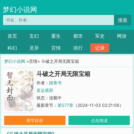
梦幻小说网
搜索
首页
玄幻
重生
都市
军史
网游
科幻
灵异
言情
排行
记录
梦幻小说网
>言情> 斗破之开局无限宝箱
斗破之开局无限宝箱
作者：
踏青书
直达底部
状态：连载中
最新章节：
第577章
（2024-11-03 02:21:06）
章节目录
点击阅读
《斗破之开局无限宝箱》