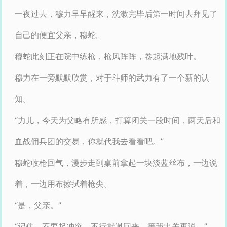
一夜过去，穆力早早醒来，洗漱完毕后第一时间去拜见了
自己的便宜父亲，穆蛇。
穆蛇此刻正在院中练枪，枪风阵阵，卷起满地残叶。
穆力在一旁默默欣赏，对于斗师的武力有了一个新的认
知。
“力儿，今天为父略有所感，打算闭关一段时间，两天后和
血战佣兵团的交易，你就代我去看看吧。”
穆蛇收枪回气，漫步走到桌前拿起一块淡蓝丝布，一边说
着，一边用布擦拭着枪尖。
“是，父亲。”
“记住，不要起冲突，不行就退回来，等我出关再说。”