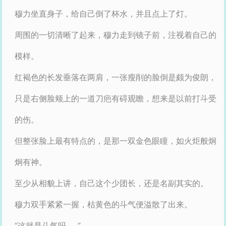
穆力坐直身子，给自己倒了杯水，并且点上了灯。
周围的一切清晰了起来，穆力走到镜子前，注视着自己的
模样。
红褐色的长发垂落在两肩，一张瘦削的脸倒是颇为俊朗，
只是右侧脸颊上的一道刀疤有碍观瞻，想来是以前打斗受
的伤。
但整张脸上最有特点的，是那一双金色眼瞳，如火炬般炯
炯有神。
至少从相貌上讲，自己这个少团长，还是名副其实的。
穆力双手紧紧一握，枯黄色的斗气便溢散了出来。
“这就是斗气吗......”