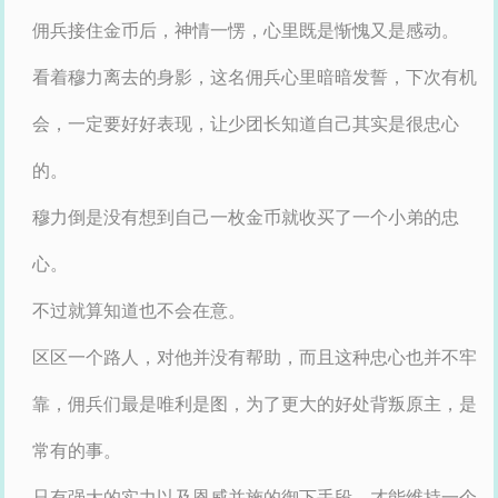
佣兵接住金币后，神情一愣，心里既是惭愧又是感动。
看着穆力离去的身影，这名佣兵心里暗暗发誓，下次有机
会，一定要好好表现，让少团长知道自己其实是很忠心
的。
穆力倒是没有想到自己一枚金币就收买了一个小弟的忠
心。
不过就算知道也不会在意。
区区一个路人，对他并没有帮助，而且这种忠心也并不牢
靠，佣兵们最是唯利是图，为了更大的好处背叛原主，是
常有的事。
只有强大的实力以及恩威并施的御下手段，才能维持一个