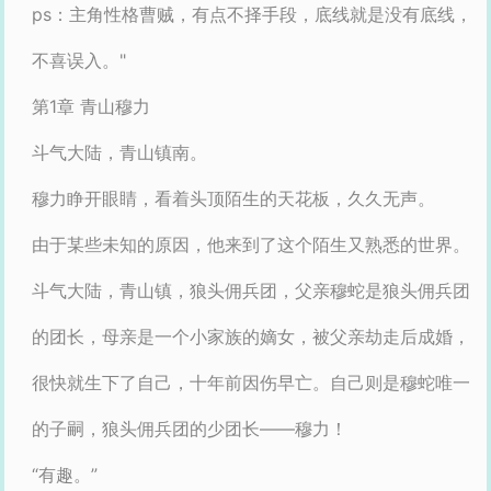
ps：主角性格曹贼，有点不择手段，底线就是没有底线，
不喜误入。"
第1章 青山穆力
斗气大陆，青山镇南。
穆力睁开眼睛，看着头顶陌生的天花板，久久无声。
由于某些未知的原因，他来到了这个陌生又熟悉的世界。
斗气大陆，青山镇，狼头佣兵团，父亲穆蛇是狼头佣兵团
的团长，母亲是一个小家族的嫡女，被父亲劫走后成婚，
很快就生下了自己，十年前因伤早亡。自己则是穆蛇唯一
的子嗣，狼头佣兵团的少团长——穆力！
“有趣。”