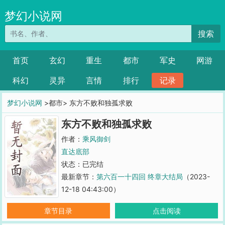
梦幻小说网
搜索
首页
玄幻
重生
都市
军史
网游
科幻
灵异
言情
排行
记录
梦幻小说网
>都市> 东方不败和独孤求败
东方不败和独孤求败
作者：
乘风御剑
直达底部
状态：已完结
最新章节：
第六百一十四回 终章大结局
（2023-
12-18 04:43:00）
章节目录
点击阅读