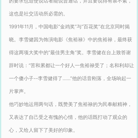
的要求也迫使说话者能说普通话，并且要说得有条不紊，
这也是社交活动所必需的。
1991年11月，中国电影“金鸡奖”与“百花奖”在北京同时揭
晓。李雪健因为饰演电影《焦裕禄》中的焦裕禄，最终获
得这两项大奖中的“最佳男主角”奖。李雪健在台上致答谢
辞时说：“苦和累都让一个好人一焦裕禄受了；名和利却让
一个傻小子--李雪健得了……”他的话音刚落，全场响起一
片掌声。
他巧妙地运用两句话，既赞美了焦裕禄的为民奉献精神，
又表达了自己受之有愧的心情，他的话既打动了观众的
心，又给人留下了美好的印象。