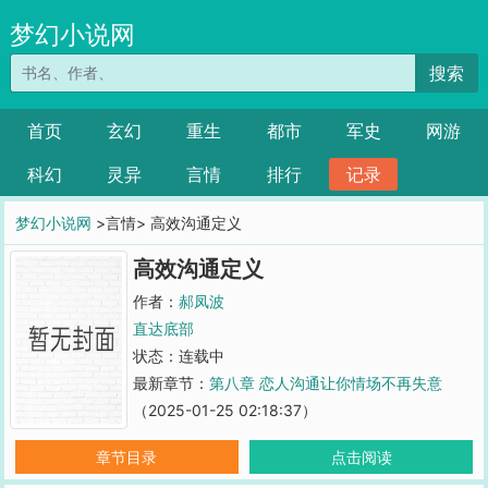
梦幻小说网
搜索
首页
玄幻
重生
都市
军史
网游
科幻
灵异
言情
排行
记录
梦幻小说网
>言情> 高效沟通定义
高效沟通定义
作者：
郝凤波
直达底部
状态：连载中
最新章节：
第八章 恋人沟通让你情场不再失意
（2025-01-25 02:18:37）
章节目录
点击阅读