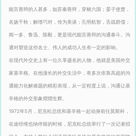
能言善辩的人甚多，如苏秦善辩，穿梭六国；晏子使楚，
名扬千秋；解缙巧对，传为美谈；孔明机智，舌战群儒；
闻一多、鲁迅、陈毅，更是现代能言善辩的沟通泰斗。沟
通对塑造这些名士、伟人的成功人生有一定的影响。
在现代外交史上有一位久享盛名的人物，他就是美国外交
家基辛格。在他漫长的外交生活中，有多次依靠高超的沟
通能力化解难题的精彩表现，从一定程度上说，沟通让基
辛格的外交形象熠熠生辉。
1972年5月，尼克松总统和基辛格一起动身前往莫斯科，
在途经维也纳停留的时候，尼克松总统举行了一次记者招