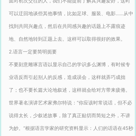
面对初次交往的人，我们不能提前了解其兴趣爱好，这时
可以迂回地谈些其他事情，比如足球、服装、电影……从中
找到共同兴趣点，然后在共同感兴趣的话题上不露痕迹
地、自然地转到正题上去。这样可以取得很好的效果。
2.语言一定要简明扼要
不要刻意雕琢言语以显示自己的学识多么渊博，有时候专
业语反而引起别人的反感，造成误会，这样就弄巧成拙
了；也不要长篇大论地叙述，这样就会给对方带来疲倦。
世界著名演讲艺术家弗尔特说：“你应该时常说话，但不必
说得太长，少叙述故事，除了真正贴切而简短之外，不讲
为妙。”根据语言学家的研究资料显示：人们的话语在45秒