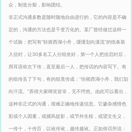
众，制造分裂，影响团结。
非正式沟通多数是随时随地自由进行的，它的内容是不确
定的，沟通的方法也是千变万化的。某厂曾经做过这样一
个试验：把写有“轻摇西湖小舟，缓缓划向溪流”的纸条装
入信封，让30多名工人分组坐好，第一个人把信启封后，
用耳语依次下传，直至最后一人，把传话的内容写下。有
的组传丢了下句，有的组竟传成：“你摇西湖小舟，我们划
向汗流。”弄得大家啼笑皆非，无不愕然。由此可以看出，
这种非正式的沟通，很难正确地传递信息。它掺杂感情色
彩或个人因素，或捕风捉影，或节外生枝，或望文生义，
一传十，十传百，以讹传讹，越传越讹。正如俗话所说：