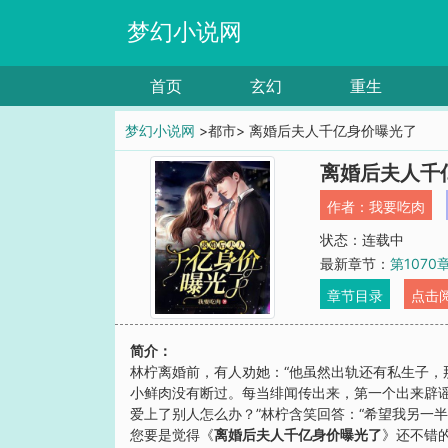
梦幻小说网
首页
玄幻
重生
梦幻小说网
>都市> 离婚后夫人千亿身价曝光了
离婚后夫人千
作者：
我要吃肉
状态：连载中
最新章节：
第1070
章节目录
点击
简介：
林柠离婚前，有人劝她：“他虽然出轨还有私生子，
小鲜肉没有断过。每当绯闻传出来，第一个出来辟谣
爱上了别人怎么办？”林柠含笑回答：“希望我另一
您要是觉得《
离婚后夫人千亿身价曝光了
》还不错