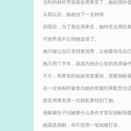
当时的林柠早就喜欢周聿安了，她在国外
从那以后，她相信了一见钟情。
回国后，为了靠近周聿安，她特意去周氏
可他早就不记得她是谁了。
她只能让自己变得更优秀，让他看得见自
她只用了半年，就成为他办公室的首席秘
不久，周聿安的妹妹突发重病，需要捐献
在一次体检时被查出她的骨髓结果配型合
那是周聿安第一次因私事找到了她。
他耐着性子问她要什么条件才答应捐献骨
她愿意捐献，却不想用一笔钱被打发。