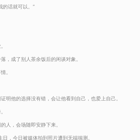
我的话就可以。”
业。
冷落，成了别人茶余饭后的闲谈对象。
事情。
间证明他的选择没有错，会让他看到自己，也爱上自己。
垮。
围的人，会场随即安静下来。
生日，今日被媒体拍到照片遭到无端揣测。