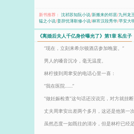
新书推荐：
沈祁苏知阮小说
/
新搬来的邻居
/
九州龙
韫之小说
/
姜辞忧薄靳修小说
/
林宵汉段秀华
/
早安大
《离婚后夫人千亿身价曝光了》第1章 私生子
“现在，立刻来希尔顿酒店参加晚宴。”
男人的嗓音沉冷，毫无温度。
林柠接到周聿安的电话心里一喜：
“我在医院……”
“做妊娠检查”这句话还没说完，对方就挂
丈夫周聿安出差两个多月，这还是他第一
虽然态度一如既往的清冷，但是林柠已经