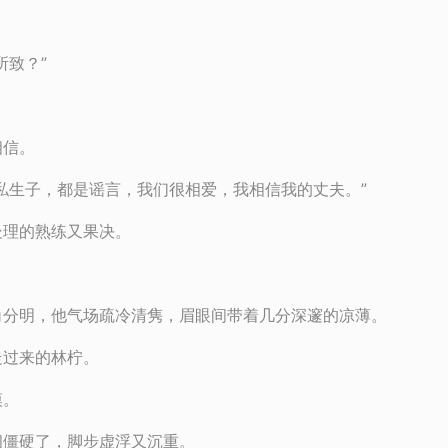
所致？”
相信。
私生子，都是谣言，我们很相爱，我相信我的丈夫。”
处理的熟练又果决。
角分明，他气场疏冷清隽，眉眼间带着几分深邃的凉薄。
走过来的林柠。
漠。
间僵硬了，脚步虚浮又沉重。