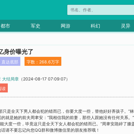
都市
军史
网游
科幻
灵异
亿身价曝光了
直达底部
字数：268.6万字
章 大结局章
（2024-08-17 07:09:07）
阅读
那只是全天下男人都会犯的错而已，你要大度一些，替他好好养孩子。”
的就是她的前夫周聿安：“我相信我的前妻，那些人跟她没有任何关系。”
半能大度一些，毕竟这只是全天下女人都会犯的错而已。”周聿安跪碎了膝
的话请不要忘记向您QQ群和微博微信里的朋友推荐哦！