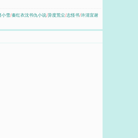
楼小雪
/
秦红衣沈书仇小说
/
异度荒尘
/
志怪书
/
许清宜谢