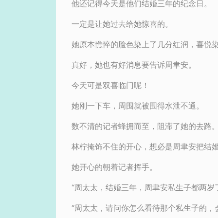
他还记得今天是他们结婚三年的纪念日。
一定是让她过去给她惊喜的。
她原本憔悴的脸色染上了几分红润，喜悦
真好，她也有好消息要告诉周聿安。
今天可是双喜临门呢！
她刚一下车，周围就被围得水泄不通。
数不清的记者蜂拥而至，阻滞了她的去路
林柠掩饰不住的开心，想必是周聿安把结
她开心的朝着记者挥手。
“周太太，结婚三年，周聿安私生子都两岁
“周太太，请问你怎么看待那个私生子的，