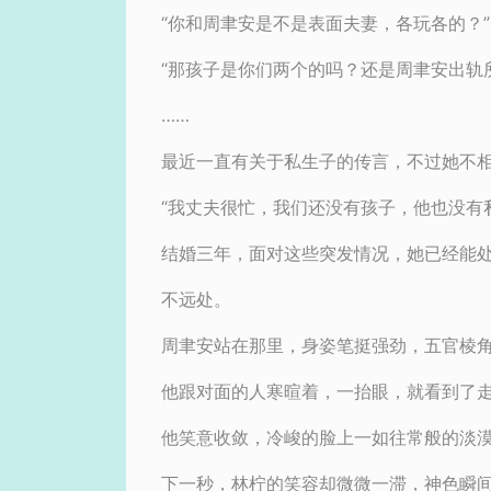
“你和周聿安是不是表面夫妻，各玩各的？”
“那孩子是你们两个的吗？还是周聿安出轨
……
最近一直有关于私生子的传言，不过她不
“我丈夫很忙，我们还没有孩子，他也没有
结婚三年，面对这些突发情况，她已经能
不远处。
周聿安站在那里，身姿笔挺强劲，五官棱
他跟对面的人寒暄着，一抬眼，就看到了
他笑意收敛，冷峻的脸上一如往常般的淡
下一秒，林柠的笑容却微微一滞，神色瞬