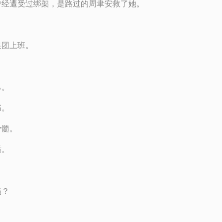
曾经遭受过绑架，是路过的周聿安救了她。
集团上班。
己。
书。
骨髓。
适。
髓？