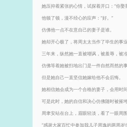
她压抑着紧张的心情，试探着开口：“你娶
他顿了顿，漫不经心的应声：“好。”
仿佛他一点不在意自己的妻子是谁。
她却开心极了，将周太太当作了毕生的事
三年来，纵然她一直被嘲讽，被羞辱，被
仿佛等着她被扫地出门是一件自然而然的
但是她自己一直坚信她嫁给他不会后悔。
她相信她会成为一个合格的妻子，会用时
可是此时，她的自信和决心仿佛随时被摧
周聿安站在台上，眉眼轻淡，看了一眼周
“感谢大家百忙中参加我儿子周逸的两周岁