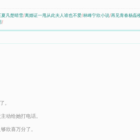
王夏凡楚晴雪
/
离婚证一甩从此夫人谁也不爱
/
林峰宁欣小说
/
再见青春杨磊
明
/
断了。
次主动给她打电话。
足够欣喜万分了。