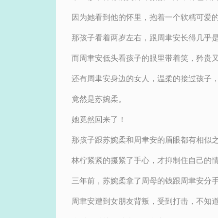
因为她看到他的怀里，抱着一个软糯可爱
那孩子看着两岁左右，跟周聿安长得几乎
而周聿安低头看孩子的眼里带着笑，矜贵
还有周聿安身边的女人，温柔的接过孩子
竟然是苏婉柔。
她竟然回来了！
那孩子跟苏婉柔和周聿安的眉眼都有相似
林柠紧紧的攥紧了手心，才抑制住自己的
三年前，苏婉柔拿了周母的钱跟周聿安分
周聿安遭到女朋友背叛，受到打击，不知