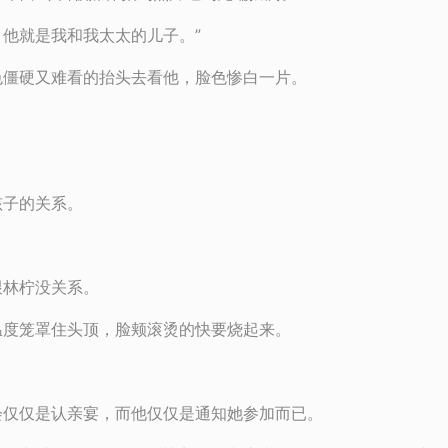
他就是我和我太太的儿子。”
色僵硬又难看的抬头去看他，脸色惨白一片。
孩子的关系。
跟林柠没关系。
温度笼罩住头顶，脸颊滚烫的快要烧起来。
会仅仅是认亲宴，而他仅仅是通知她参加而已。