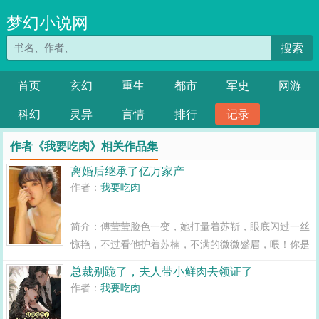
梦幻小说网
搜索
首页
玄幻
重生
都市
军史
网游
科幻
灵异
言情
排行
记录
作者《我要吃肉》相关作品集
离婚后继承了亿万家产
作者：
我要吃肉
简介：傅莹莹脸色一变，她打量着苏靳，眼底闪过一丝
惊艳，不过看他护着苏楠，不满的微微蹙眉，喂！你是
没听到我的话吗？把他们给我赶出去！曲晴在一旁附
总裁别跪了，夫人带小鲜肉去领证了
和，嫌弃的打量着苏楠，就是，也不看看自己是什么货
作者：
我要吃肉
色，什么地方都敢来？苏楠，你是打量着又找了一个
姘...