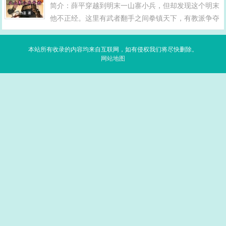
简介：薛平穿越到明末一山寨小兵，但却发现这个明末
他不正经。这里有武者翻手之间拳镇天下，有教派争夺
气运谋夺长生。薛平从一个手无缚鸡之力的青年开始，
最初只是辛苦求生，之后身不由己，被卷入明末逐鹿大
本站所有收录的内容均来自互联网，如有侵权我们将尽快删除。
潮之中，回首看去，挥手江山尽，累累白骨，众生俯...
网站地图