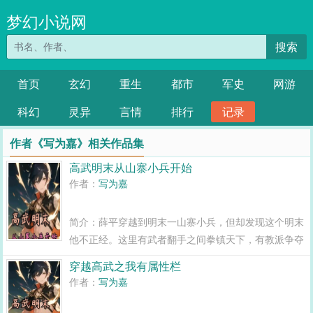
梦幻小说网
搜索
首页
玄幻
重生
都市
军史
网游
科幻
灵异
言情
排行
记录
作者《写为嘉》相关作品集
高武明末从山寨小兵开始
作者：
写为嘉
简介：薛平穿越到明末一山寨小兵，但却发现这个明末
他不正经。这里有武者翻手之间拳镇天下，有教派争夺
气运谋夺长生。薛平从一个手无缚鸡之力的青年开始，
穿越高武之我有属性栏
最初只是辛苦求生，之后身不由己，被卷入明末逐鹿大
作者：
写为嘉
潮之中，回首看去，挥手江山尽，累累白骨，众生俯...